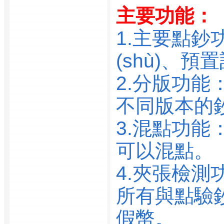
校
主要功能：
廣州鐵道車輛廠花鐵公
司
1.主要點
廣州黃埔國際海員俱樂
(shù)、預
部
廣州惠兒蘭有限公司
2.分版功
廣州機電高級技工學校
不同版本的鈔
廣州嘉豐裝飾材料有限
公司
3.混點功
廣州金城醫(yī)學檢驗中
心
可以混點。
廣州京珠高速公路廣珠
4.夾張檢測
北段有限公司
廣州經濟開發(fā)區(qū)
所有與點驗
志成科技工程服務有限
假幣。
公司