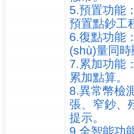
廣州經濟技術開發(fā)工
5.預置功能：達
污水處理廠
廣州經濟技術開發(fā)區
預置點鈔工
(qū)黃埔海關機關服務中
6.復點功能
心
廣州經濟技術開發(fā)市
(shù)量同時顯
政工程公司
廣州軍區(qū)華泰招待所
7.累加功
廣州軍區(qū)東風招待所
累加點算。
廣州凱恒科塑有限公司
廣州康輝國際旅行社有
8.異常幣檢測
限公司
張、窄鈔
廣州康輝國際旅行社有
限公司
提示。
廣州藍盾安全玻璃有限
公司
9.全智能功