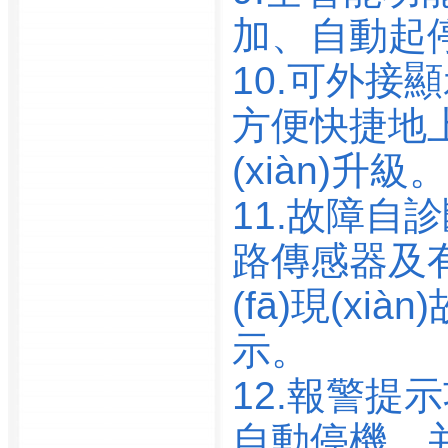
廣州雷輻科技有限公司
加、自動起停
廣州美亞金屬制品有限
公司
10.可外接顯
廣州內港海事處
方便快捷地上傳
廣州南聯(lián)航空
廣州南聯(lián)航空食品
(xiàn)升級。
有限公司
廣州輕工高級技工學??
11.故障
BR>廣州屈臣氏人個用
路傳感器及有關
品商店有限公司
廣州日報社
(fā)現(x
廣州瑞南電力有限公司
示。
廣州三發(fā)運動器材有
限公司
12.報警
廣州市社會福利生產管
理服務中心
自動停機