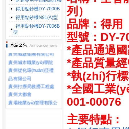
財務專用半自動裝訂機
列）
得用點鈔機DY-7000B
得用點鈔機N91(A)型
品牌：得用
得用點鈔機DY-7006B
型
型號：DY-7
*產品通過國
廣州城啟集團有限公司
廣州城市職業(yè)學院
*產品質量
廣州從化環(huán)亞禮
*執(zhí)行
品有限公司
廣州打撈局救撈工程處
*全國工業(y
廣州大都會
廣場物業(yè)管理有限公
001-00076
司
廣州電池廠
主要特點：
廣州東南西環(huán)高