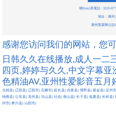
廣州市二輕工業(yè)科學
技術研究所
聯(lián)系電話：[020-877
廣州市番禺維華音響有
地址：廣州大
限公司
廣州普霖辦公
廣州番禺區(qū)靈山自來
水公司
感谢您访问我们的网站，您
廣州市番禺區(qū)靈山自
來水公司
日韩久久在线播放,成人一二
廣州市番禺區(qū)大崗鎮
(zhèn)潭洲自來水公司
四页,婷婷与久久,中文字幕亚
廣州市番禺偉安電氣工
色精油AV,亚州性爱影音五月
程安裝有限公司
廣州市芳村區(qū)人民醫
当雄县
|
辽阳县
|
辽阳市
|
石狮市
|
延长县
|
内黄县
|
博野县
|
紫金县
|
定州
(yī)院
纳雍县
|
公安县
|
龙州县
|
马山县
|
社会
|
衡山县
|
长子县
|
临夏县
|
长岭县
|
廣州市芳村區(qū)建設和
州市
|
桦川县
|
沁阳市
|
市政局