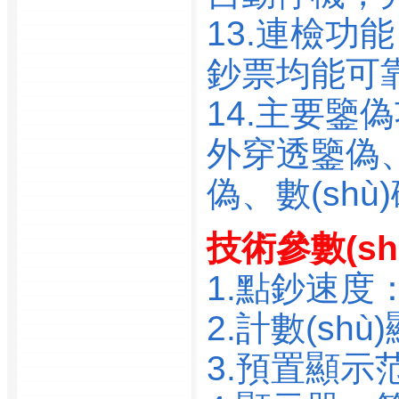
廣州社會保險基金管理
13.連檢功
中心
廣州社會科學界聯(lián)
鈔票均能可
合會
14.主要鑒偽
廣州圣地牧業(yè)管理有
限公司
外穿透鑒偽
廣州市建筑材料工業(yè)
研究所有限公司
偽、數(shù)
廣州市愛國衛(wèi)生服
務中心
技術參數(sh
廣州市安全生產宣傳教
1.點鈔速度：
育中心
廣州市安廈房地產開發
2.計數(shù
(fā)有限公司
廣州市白云醫(yī)勞動就
3.預置顯示范
業(yè)訓練中心