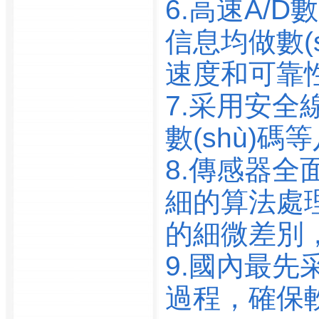
6.高速A/D
廣州港鐵路分公司
廣州港務局新港港務公
信息均做數(
司
廣州港新港港務公司
速度和可靠性
廣州港洲頭咀港務公司
7.采用安全線
廣州高力電池有限公司
廣州廣電房地產開發(fā)
數(shù)
有限公司
8.傳感器
廣州廣鋼集團金業(yè)有
限公司
細的算法處理
廣州廣集團金興物資供
應有限公司
的細微差別
廣州廣日電梯工為表限
9.國內最先
公司
廣州航標處廣州航海
過程，
廣州航海高等�？茖W