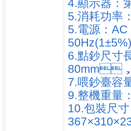
4.顯示器：
廣州市白云出租汽車集
團有限公司
5.消耗功率：
廣州市白云區(qū)交通管
5.電源：AC
理總站
廣州市白云區(qū)科學技
50Hz(1±5%
術局
廣州市白云區(qū)就業
6.點鈔尺寸長
(yè)工作領導小組
80mm，厚
廣州市白云區(qū)科學技
術局
7.喂鈔臺容量
廣州市白云區(qū)交通管
理總站
9.整機重量：
廣州市白云區(qū)公路管
10.包裝尺
理站
廣州市百事佳暉商貿有
367×310×2
限公司